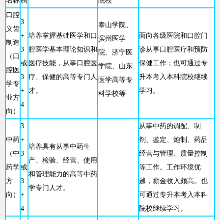
名称
制
院校
口腔
3
泰山学院、
义齿
+
培养掌握基础医学和口
面向各级医院和口腔门
滨州医学
制造
3
腔医学基本理论知识和
诊从事口腔医疗和预防
院、济宁医
（口
或
医疗技能，从事口腔医
保健工作；也可通过专
学院、山东
腔医
3
疗、保健的高等专门人
升本考入本科院校继续
医学高等专
学专
+
才。
学习。
科学校等
业方
4
向）
3
从事中药的调配、制
中药
+
剂、鉴定、炮制、药品
培养具有从事中药生
（中
3
经营与管理、质量控制
产、检验、经营、使用
药学
或
等工作。工作环境优
和管理能力的高等中药
方
3
越，薪金收入颇高。也
学专门人才。
向）
+
可通过专升本考入本科
4
院校继续学习。