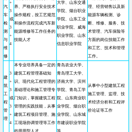
+
大学、山东交通
汽
养、严格执行安全技术
理、经营销售以及新
3
学院、烟台职业
车
操作规程，按工艺规范
能源车辆检测、诊
或
学院、山东工业
检
和操作流程完成汽车新
断、维修、服务、技
3
职业学院、威海
测
能源维修等工作任务的
术管理、汽车保险等
+
职业学院、山东
与
技能人才
方面的岗位技能工作
4
信息职业学院
维
和工艺、技术和管理
修
工作。
本专业培养具备一定的
青岛农业大学、
3
建筑工程管理基础知
青岛理工大学、
建
+
识、现代化工程管理的
济南大学、滨州
筑
从事中小型建筑工程
3
基础理论和施工管理专
学院、青岛工学
工
施工管理、监理、技
或
门知识，掌握建筑工程
院、山东商业职
程
术经济分析和工程评
3
管理的实践技能，从事
业学院、烟台职
管
价论证等工作
+
建筑工程项目管理、施
业学院、山东城
理
4
工现场协调管理等工作
市建设职业学院
的用用型人才
等