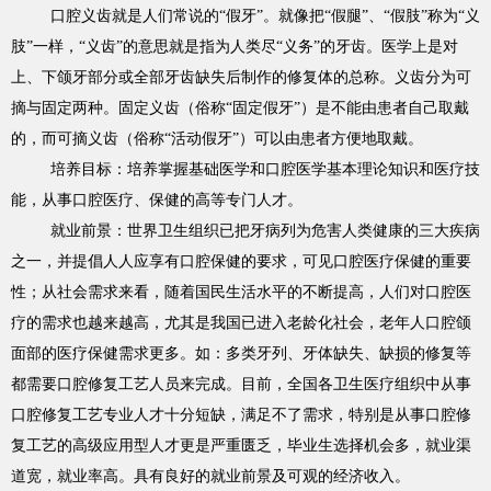
口腔义齿就是人们常说的“假牙”。就像把“假腿”、“假肢”称为“义
肢”一样，“义齿”的意思就是指为人类尽“义务”的牙齿。医学上是对
上、下颌牙部分或全部牙齿缺失后制作的修复体的总称。义齿分为可
摘与固定两种。固定义齿（俗称“固定假牙”）是不能由患者自己取戴
的，而可摘义齿（俗称“活动假牙”）可以由患者方便地取戴。
培养目标：培养掌握基础医学和口腔医学基本理论知识和医疗技
能，从事口腔医疗、保健的高等专门人才。
就业前景：世界卫生组织已把牙病列为危害人类健康的三大疾病
之一，并提倡人人应享有口腔保健的要求，可见口腔医疗保健的重要
性；从社会需求来看，随着国民生活水平的不断提高，人们对口腔医
疗的需求也越来越高，尤其是我国已进入老龄化社会，老年人口腔颌
面部的医疗保健需求更多。如：多类牙列、牙体缺失、缺损的修复等
都需要口腔修复工艺人员来完成。目前，全国各卫生医疗组织中从事
口腔修复工艺专业人才十分短缺，满足不了需求，特别是从事口腔修
复工艺的高级应用型人才更是严重匮乏，毕业生选择机会多，就业渠
道宽，就业率高。具有良好的就业前景及可观的经济收入。