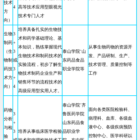
技术
4
高等技术应用型眼视光
方
技术专门人才
向）
培养具备扎实的生物技
生物
3
术和药学基础理论、基
制药
+
本知识，熟练掌握现代
从事生物药物的资源开
（生
3
泰山学院‘山
生物技术和制药技术的
发、产品研制、生产、
物制
或
东药品食品
实验流程，初步了解生
技术管理、质量控制等
药技
3
职业学院等
物技术制药企业生产和
工作
术方
+
销售环节的流程技术的
向）
4
高级应用型实用人才。
泰山学院’齐
面向各类医院检验科、
药物
3
鲁医药学院
病理科、血库、各级血
分析
+
山东药品食
液中心、各级疾病预防
与检
3
培养从事临床医学检验
品职业学
控制中心、医学科研以
验