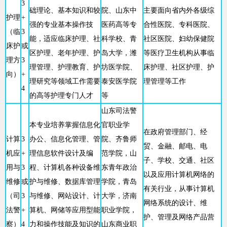
3
础理论、基本知识和较
院、山东中
主要面向省内外各级综
护理
+
强的专业基本操作技
医药高等专
合性医院、专科医院、
（临
3
能，适应临床护理、社
科学校、青
社区医院、妇幼保健院
床护
或
区护理、老年护理、护
岛大学，潍
等医疗卫生机构从事临
理方
3
理管理、护理教育、护
坊医学院、
床护理、社区护理、护
向）
+
理研究等领域工作需要
泰安医学院
理管理等工作
4
的高等护理专门人才
等
山东司法警
本专业培养掌握信息化
官职业学
在政府管理部门、经
计算
3
办公、信息化管理、管
院、齐鲁师
贸、金融、邮电、电
机应
+
理信息软件设计及编
范学院，山
子、学校、交通、社区
用与
3
程、计算机各种设备维
东青年政治
以及应用计算机网络的
维修
或
护与维修、数据库管理
学院，青岛
有关行业，从事计算机
（司
3
与维修、网站设计、计
大学，济南
网络系统的设计、维
法警
+
算机、网储等应用型能
职业学院，
护、管理及网络产品营
察）
4
力和操作技能及知识的
山东商业职