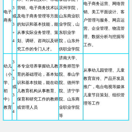
电子商务运营、网络营
3
营销、电子商务技术以
滨州学院，
电子
销、美工平面设计、客
或
及电子商务管理等方面
山东商业职
商务
户管理与服务、网店运
3
的知识和基本技能，能
业学院，山
营、企业管理、物流管
+
从事实际业务管理、策
东职业学
理、数据分析与挖掘等
4
划、调研、咨询以及研
院，山东外
工作。
究工作的专门人才。
供职业学院
济南大学、
3
幼儿
本专业培养掌握幼儿教
齐鲁师范学
+
从事幼儿园管理、儿童
（小
育的基础理论，基本知
院、泰山学
3
教育宣传、产品开发及
学、
识和基本技能，能在幼
院、德州学
或
推广，电台电视等媒体
初
儿教育机构从事教育、
院、济宁学
3
儿童节目策划、组织管
中）
保育和研究工作的教师
院、山东商
+
理等工作
教育
或管理人员
业职业学院
4
等