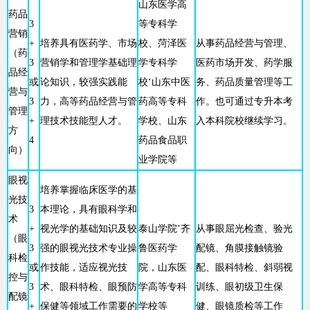
山东医学高
药品
3
等专科学
营销
+
培养具有医药学、市场
校、菏泽医
从事药品经营与管理、
（药
3
营销学和管理学基础理
学专科学
医药市场开发、药学服
品经
或
论知识，较强实践能
校‘山东中医
务、药品质量管理等工
营与
3
力，高等药品经营与管
药高等专科
作。也可通过专升本考
管理
+
理技术技能型人才。
学校、山东
入本科院校继续学习。
方
4
药品食品职
向）
业学院等
眼视
培养掌握临床医学的基
光技
3
本理论，具有眼科学和
术
+
视光学的基础知识及较
泰山学院’齐
从事眼屈光检查、验光
（眼
3
强的眼视光技术专业操
鲁医药学
配镜、角膜接触镜验
科检
或
作技能，适应视光技
院，山东医
配、眼科特检、斜弱视
控与
3
术、眼科特检、眼预防
学高等专科
训练、眼初级卫生保
配镜
+
保健等领域工作需要的
学校等
健、眼镜质检等工作