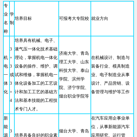
专
业
学
培养目标
可报考大专院校
就业方向
名
制
称
培养具有机械、电子、
3
液气压一体化技术基础
济南大学、青岛
机
+
理论，掌握机电一体化
在机械设计、制造与
理工大学、山东
电
3
设备的操作、维护、调
装备行业、模具制造
科技大学、泰山
一
或
试和维修，掌握机电一
业、电子制造业从事
学院、滨州学
体
3
体化设备加工的工艺设
设计、产品营销、设
院、济宁学院、
化
+
计和加工工艺的基础方
备管理与维护等工作
烟台职业学院等
4
法和基本技能的工程技
术专门人才。
新
在汽车应用企事业单
能
位，从事新能源汽车
3
烟台大学、青岛
源
培养具备良好的职业素
应用研究、运行管