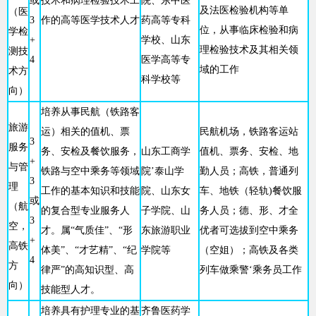
或
技术和病理检验技术工
院、东中医
及法医检验机构等单
（医
3
作的高等医学技术人才
药高等专科
位，从事临床检验和病
学检
+
学校、山东
理检验技术及其相关领
测技
4
医学高等专
域的工作
术方
科学校等
向）
培养从事民航（铁路客
旅游
运）相关的值机、票
民航机场，铁路客运站
3
服务
务、安检及餐饮服务，
山东工商学
值机、票务、安检、地
+
与管
铁路与空中乘务等领域
院’泰山学
勤人员；高铁，普通列
3
理
工作的基本知识和技能
院、山东女
车、地铁（轻轨)餐饮服
或
（航
的复合型专业服务人
子学院、山
务人员；德、形、才全
3
空，
才。属“气质佳”、“形
东旅游职业
优者可选拔到空中乘务
+
高铁
体美”、“才艺精”、“纪
学院等
（空姐）；高铁及各类
4
方
律严”的高知识型、高
列车做乘警‘乘务员工作
向）
技能型人才。
培养具有护理专业的基
齐鲁医药学