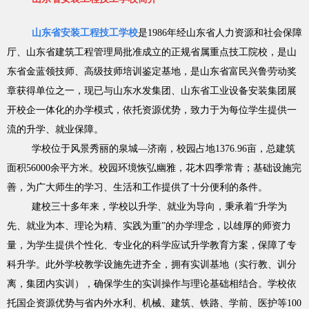
山东省安装工程技工学校
是1986年经山东省人力资源和社会保障
厅、山东省建筑工程管理局批准成立的正规省属重点技工院校，是山
东省金蓝领技师、高级技师培训鉴定基地，是山东省富民兴鲁劳动奖
章获得单位之一，现已与山东水发集团、山东省工业设备安装集团展
开校企一体化的办学模式，依托资源优势，致力于为每位学生提供一
流的升学、就业保障。
学校位于风景秀丽的泉城—济南，校园占地1376.96亩，总建筑
面积56000余平方米。校园环境恢弘幽雅，花木四季常青；基础设施完
善，为广大师生的学习、生活和工作提供了十分便利的条件。
建校三十多年来，学校以升学、就业为导向，秉承着“升学为
先、就业为本、理论为精、实践为重”的办学理念，以雄厚的师资力
量，为学生提供个性化、专业化的科学应试升学教育方案，保障了专
科升学。此外学校教学设施先进齐全，拥有实训基地（实行教、训分
离，集团内实训），确保学生的实训操作与理论基础相结合。学校依
托国企资源优势与省内外水利、机械、建筑、铁路、学前、医护等100