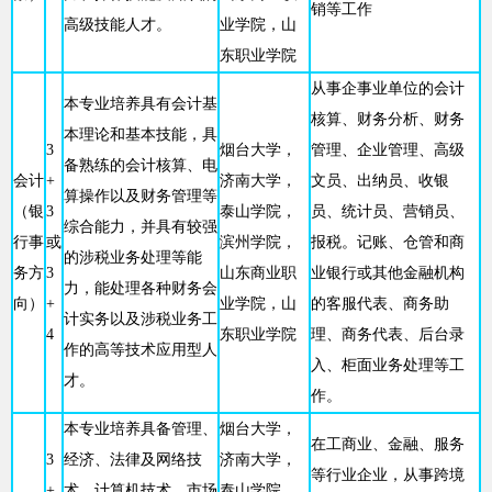
销等工作
高级技能人才。
业学院，山
东职业学院
从事企事业单位的会计
本专业培养具有会计基
核算、财务分析、财务
本理论和基本技能，具
3
烟台大学，
管理、企业管理、高级
备熟练的会计核算、电
会计
+
济南大学，
文员、出纳员、收银
算操作以及财务管理等
（银
3
泰山学院，
员、统计员、营销员、
综合能力，并具有较强
行事
或
滨州学院，
报税。记账、仓管和商
的涉税业务处理等能
务方
3
山东商业职
业银行或其他金融机构
力，能处理各种财务会
向）
+
业学院，山
的客服代表、商务助
计实务以及涉税业务工
4
东职业学院
理、商务代表、后台录
作的高等技术应用型人
入、柜面业务处理等工
才。
作。
本专业培养具备管理、
烟台大学，
在工商业、金融、服务
3
经济、法律及网络技
济南大学，
等行业企业，从事跨境
+
术、计算机技术、市场
泰山学院，