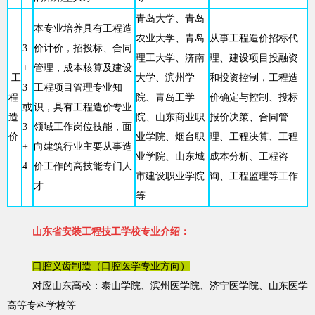
青岛大学、青岛
本专业培养具有工程造
农业大学、青岛
从事工程造价招标代
3
价计价，招投标、合同
理工大学、济南
理、建设项目投融资
+
管理，成本核算及建设
工
大学、滨州学
和投资控制，工程造
3
工程项目管理专业知
程
院、青岛工学
价确定与控制、投标
或
识，具有工程造价专业
造
院、山东商业职
报价决策、合同管
3
领域工作岗位技能，面
价
业学院、烟台职
理、工程决算、工程
+
向建筑行业主要从事造
业学院、山东城
成本分析、工程咨
4
价工作的高技能专门人
市建设职业学院
询、工程监理等工作
才
等
山东省安装工程技工学校专业介绍：
口腔义齿制造（口腔医学专业方向）
对应山东高校：泰山学院、滨州医学院、济宁医学院、山东医学
高等专科学校等