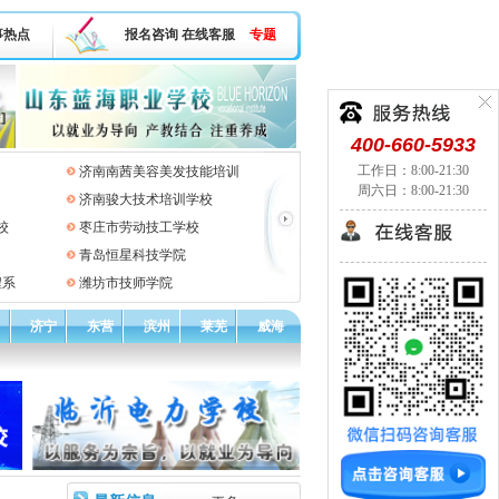
事热点
报名咨询
在线客服
专题
400-660-5933
工作日：8:00-21:30
济南南茜美容美发技能培训
周六日：8:00-21:30
济南骏大技术培训学校
校
枣庄市劳动技工学校
青岛恒星科技学院
程系
潍坊市技师学院
济宁
东营
滨州
莱芜
威海