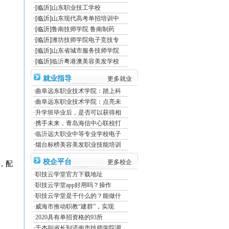
·[临沂]
山东职业技工学校
·[临沂]
山东现代高考单招培训中
·[临沂]
鲁南技师学院 鲁南制药
·[临沂]
潍坊技师学院电子竞技专
·[临沂]
山东省城市服务技师学院
·[临沂]
临沂粤港澳美容美发学校
就业指导
更多就业
·
曲阜远东职业技术学院：踏上科
·
曲阜远东职业技术学院：点亮未
·
升学班毕业后，是否可以获得相
·
携手未来，青岛海信中心联校打
·
临沂远大职业中等专业学校电子
·
烟台标榜美容美发职业技能培训
校企平台
更多校企
，配
·
职技云学堂官方下载地址
·
职技云学堂app好用吗？操作
·
职技云学堂是干什么的？能做什
·
威海市推动职教“建群”，实现
·
2020具有单招资格的93所
·
于杰副省长到济南市技师学院调