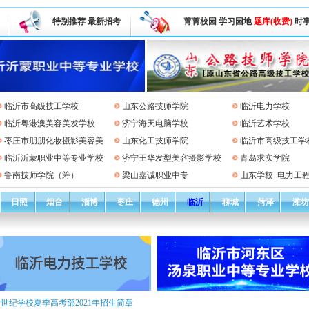
特别推荐
最新招考
菁菁校园
学习园地
题库(收费)
时
临沂市高级技工学校
山东公路技师学院
临沂电力学校
临沂粤港澳美容美发学校
济宁海天电脑学校
临沂艺术学校
枣庄市朋朋化妆摄影美容美
山东化工技师学院
临沂市高级技工学
临沂沂蒙职业中等专业学校
济宁王华发型美容摄影学校
青岛求实学院
鲁南技师学院（筹）
梁山嘉诚职业中专
山东学校_电力工
日照
烟台
淄博
枣庄
德州
临沂
聊城
菏泽
潍坊
世纪学校夏季高考部2021年招生简章