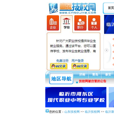
首页
济南
青岛
泰安
通告：关于山东技校网被仿冒的公告
★
您的位置：
山东技校网
>>
临沂技校网
>>
临沂新