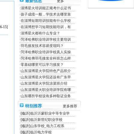
最新信息
更多
·
淄博星火培训能正规考什么证书
·
孩子成绩一般，学技术去哪里靠
·
在淄博短期培训技能有什么学校
6-15]
·
在淄博想学习短期技能培训，有
·
淄博星火都有什么专业？
·
菏泽哈弗职业培训学校主要培训
·
羽毛接发技术容易变现吗？
·
菏泽哈弗职业培训学校真人实操
·
菏泽哈弗羽毛接发全科班怎么样
·
零基础哪里可以学习接发？
·
山东淄博星火学院特色产品班介
·
山东淄博星火学院还设有广东早
·
山东淄博星火学院凉菜班介绍
·
山东淄博星火职业培训学院有哪
·
山东哪所学校设有多种取证业务
特别推荐
更多推荐
·[临沂]
临沂沂蒙职业中等专业学
·[临沂]
临沂新世纪职业学校
·[临沂]
山东学校_电力工程系
·[临沂]
临沂电力学校