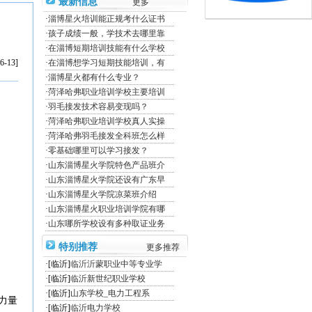
最新信息
更多
·
淄博星火培训能正规考什么证书
·
孩子成绩一般，学技术去哪里靠
·
在淄博短期培训技能有什么学校
6-13]
·
在淄博想学习短期技能培训，有
·
淄博星火都有什么专业？
·
菏泽哈弗职业培训学校主要培训
·
羽毛接发技术容易变现吗？
·
菏泽哈弗职业培训学校真人实操
·
菏泽哈弗羽毛接发全科班怎么样
·
零基础哪里可以学习接发？
·
山东淄博星火学院特色产品班介
·
山东淄博星火学院还设有广东早
·
山东淄博星火学院凉菜班介绍
·
山东淄博星火职业培训学院有哪
·
山东哪所学校设有多种取证业务
特别推荐
更多推荐
·[临沂]
临沂沂蒙职业中等专业学
·[临沂]
临沂新世纪职业学校
·[临沂]
山东学校_电力工程系
力量
·[临沂]
临沂电力学校