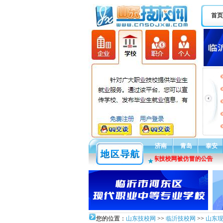
首页
济南
青岛
泰安
通告：关于山东技校网被仿冒的公告
★
您的位置：
山东技校网
>>
临沂技校网
>>
山东