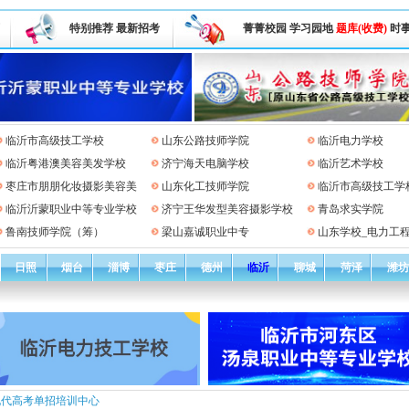
特别推荐
最新招考
菁菁校园
学习园地
题库(收费)
时
临沂市高级技工学校
山东公路技师学院
临沂电力学校
临沂粤港澳美容美发学校
济宁海天电脑学校
临沂艺术学校
枣庄市朋朋化妆摄影美容美
山东化工技师学院
临沂市高级技工学
临沂沂蒙职业中等专业学校
济宁王华发型美容摄影学校
青岛求实学院
鲁南技师学院（筹）
梁山嘉诚职业中专
山东学校_电力工
日照
烟台
淄博
枣庄
德州
临沂
聊城
菏泽
潍坊
现代高考单招培训中心