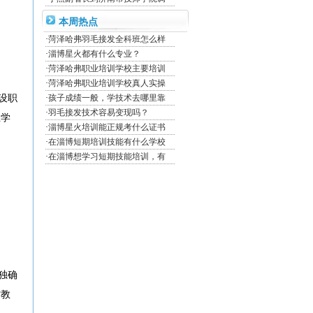
本周热点
·
菏泽哈弗羽毛接发全科班怎么样
·
淄博星火都有什么专业？
·
菏泽哈弗职业培训学校主要培训
·
菏泽哈弗职业培训学校真人实操
设职
·
孩子成绩一般，学技术去哪里靠
·
羽毛接发技术容易变现吗？
业学
·
淄博星火培训能正规考什么证书
·
在淄博短期培训技能有什么学校
·
在淄博想学习短期技能培训，有
独确
省教