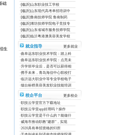
基础
·[临沂]
山东职业技工学校
·[临沂]
山东现代高考单招培训中
·[临沂]
鲁南技师学院 鲁南制药
·[临沂]
潍坊技师学院电子竞技专
·[临沂]
山东省城市服务技师学院
·[临沂]
临沂粤港澳美容美发学校
就业指导
更多就业
招生
·
曲阜远东职业技术学院：踏上科
·
曲阜远东职业技术学院：点亮未
·
升学班毕业后，是否可以获得相
·
携手未来，青岛海信中心联校打
·
临沂远大职业中等专业学校电子
·
烟台标榜美容美发职业技能培训
校企平台
更多校企
·
职技云学堂官方下载地址
·
职技云学堂app好用吗？操作
·
职技云学堂是干什么的？能做什
·
威海市推动职教“建群”，实现
·
2020具有单招资格的93所
·
于杰副省长到济南市技师学院调