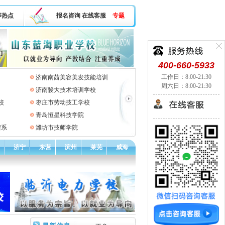
事热点
报名咨询
在线客服
专题
400-660-5933
工作日：8:00-21:30
济南南茜美容美发技能培训
周六日：8:00-21:30
济南骏大技术培训学校
校
枣庄市劳动技工学校
青岛恒星科技学院
程系
潍坊市技师学院
济宁
东营
滨州
莱芜
威海