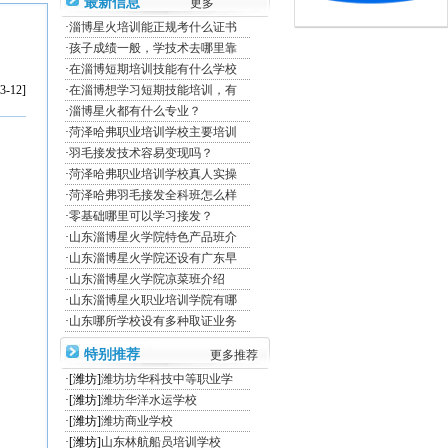
最新信息
更多
·
淄博星火培训能正规考什么证书
·
孩子成绩一般，学技术去哪里靠
·
在淄博短期培训技能有什么学校
3-12]
·
在淄博想学习短期技能培训，有
·
淄博星火都有什么专业？
·
菏泽哈弗职业培训学校主要培训
·
羽毛接发技术容易变现吗？
·
菏泽哈弗职业培训学校真人实操
·
菏泽哈弗羽毛接发全科班怎么样
·
零基础哪里可以学习接发？
·
山东淄博星火学院特色产品班介
·
山东淄博星火学院还设有广东早
·
山东淄博星火学院凉菜班介绍
·
山东淄博星火职业培训学院有哪
·
山东哪所学校设有多种取证业务
特别推荐
更多推荐
·[潍坊]
潍坊坊华科技中等职业学
·[潍坊]
潍坊华洋水运学校
·[潍坊]
潍坊商业学校
·[潍坊]
山东林航船员培训学校