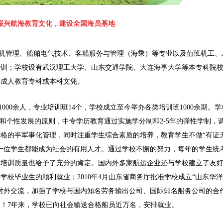
振兴航海教育文化，建设全国海员基地
机管理、船舶电气技术、客船服务与管理（海乘）等专业以及值班机工、
培训；学校设有武汉理工大学、山东交通学院、大连海事大学等本专科院
类成人教育专科或本科文凭。
000余人，专业培训班14个，学校成立至今举办各类培训班1000余期。学
教和个性发展的原则，中专学历教育通过实施学分制和2-5年的弹性学制，
格的半军事化管理，同时注重学生综合素质的培养，教育学生不做“有证
一位学生都能成为社会的有用人才。通过学校不懈的努力，每年的学生统
的培训质量也给予了充分的肯定。国内外多家航运企业还与学校建立了友
校毕业生的顺利就业；2010年4月山东省商务厅批准学校成立“山东华
对外交流，加强了学校与国内知名劳务输出公司、国际知名船务公司的合
！7年来，学校已向社会输送合格船员近万名，安排就业。