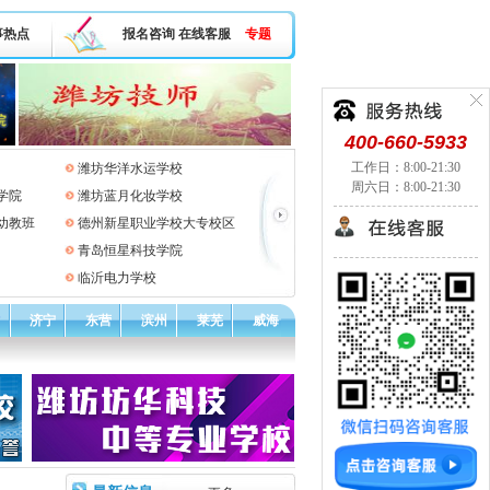
事热点
报名咨询
在线客服
专题
400-660-5933
工作日：8:00-21:30
潍坊华洋水运学校
周六日：8:00-21:30
学院
潍坊蓝月化妆学校
幼教班
德州新星职业学校大专校区
青岛恒星科技学院
临沂电力学校
济宁
东营
滨州
莱芜
威海