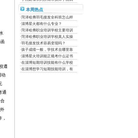
本周热点
·
菏泽哈弗羽毛接发全科班怎么样
·
淄博星火都有什么专业？
·
菏泽哈弗职业培训学校主要培训
水
·
菏泽哈弗职业培训学校真人实操
校函
·
羽毛接发技术容易变现吗？
·
孩子成绩一般，学技术去哪里靠
·
淄博星火培训能正规考什么证书
·
在淄博短期培训技能有什么学校
校遵
·
在淄博想学习短期技能培训，有
调动
无
考通
好合
洋外
作，