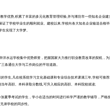
育教学优势,积累了丰富的多元化教育管理经验,并与潍坊市一些知名企业建
,保证了学校毕业生的顺利就业。建校以来,学校向各大知名企业输送合格毕
多学生实现了大学梦。
华洋水运学校集中优势师资，把握国家大力推行职业教育改革的契机，为
了三条通往大学与工作岗位的平坦道路。
专班的学生,凡在校系统学习文化基础课和专业综合技术课满三年,学校可推荐
到当年高职、本科录取分数线,可升入相应的高职、本科院校就读;
于参加夏季考试的学生，学小在适当的时间进行科学严谨的教学辅导，严格
与兄弟学校的同步性。