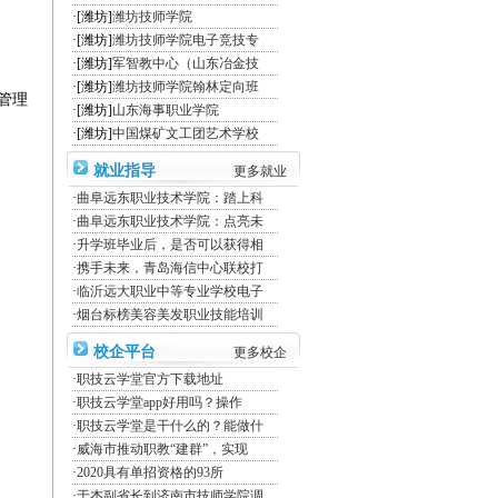
·[潍坊]
潍坊技师学院
·[潍坊]
潍坊技师学院电子竞技专
·[潍坊]
军智教中心（山东冶金技
·[潍坊]
潍坊技师学院翰林定向班
管理
·[潍坊]
山东海事职业学院
。
·[潍坊]
中国煤矿文工团艺术学校
就业指导
更多就业
·
曲阜远东职业技术学院：踏上科
·
曲阜远东职业技术学院：点亮未
·
升学班毕业后，是否可以获得相
·
携手未来，青岛海信中心联校打
·
临沂远大职业中等专业学校电子
·
烟台标榜美容美发职业技能培训
校企平台
更多校企
·
职技云学堂官方下载地址
·
职技云学堂app好用吗？操作
·
职技云学堂是干什么的？能做什
·
威海市推动职教“建群”，实现
·
2020具有单招资格的93所
·
于杰副省长到济南市技师学院调