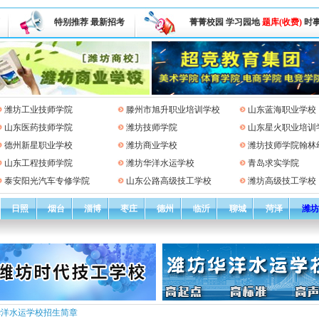
特别推荐
最新招考
菁菁校园
学习园地
题库(收费)
时
潍坊工业技师学院
滕州市旭升职业培训学校
山东蓝海职业学校
山东医药技师学院
潍坊技师学院
山东星火职业培训
德州新星职业学校
潍坊商业学校
潍坊技师学院翰林
山东工程技师学院
潍坊华洋水运学校
青岛求实学院
泰安阳光汽车专修学院
山东公路高级技工学校
潍坊高级技工学校
日照
烟台
淄博
枣庄
德州
临沂
聊城
菏泽
潍坊
华洋水运学校招生简章