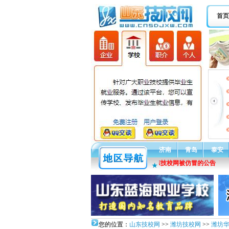
首页
济南
青岛
泰安
通告：关于山东技校网被仿冒的公告
★
您的位置：
山东技校网
>>
潍坊技校网
>>
潍坊