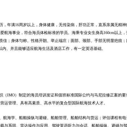
历，年满16周岁以上，身体健康，无传染病，肝功正常，直系亲属无精神
爱航海事业，符合海员体检标准的学员。海乘专业女生身高160cm以上，
、气质佳；身体匀称、性格开朗、举止端庄；面部、颈部、手部无明显疤痕；
度以内、并且能够适应航海生活及酒店工作，有一定英语基础。
织（IMO）制定的海员培训发证和值班标准国际公约与马尼拉修正案的要
舶营运管理、具有高素质、高水平的复合型国际航海技术人才。
、航海学、船舶操纵与避碰、船舶管理、船舶结构与货运；评估课程有电
积载与系固、雷达操作与应用、驾驶英语听力与会话、船舶操纵、避碰与