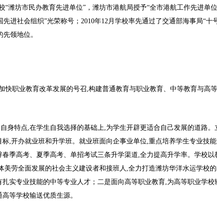
学校“潍坊市民办教育先进单位”，潍坊市港航局授予“全市港航工作先进单位
国先进社会组织”光荣称号；2010年12月学校率先通过了交通部海事局“十
的先领地位。
加快职业教育改革发展的号召,构建普通教育与职业教育、中等教育与高
的自身特点,在学生自我选择的基础上,为学生开辟更适合自己发展的道路。
目标,开办就业班和升学班。就业班面向企事业单位,重点培养学生专业技能
辟春季高考、夏季高考、单招考试三条升学渠道,全力提高升学率。学校以
智体美劳全面发展的社会主义建设者和接班人,全力打造潍坊华洋水运学校的
有扎实专业技能的中等专业人才；二是面向高等职业教育,为高等职业学校
通高等学校输送优质生源。