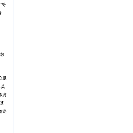
”等
号
等教
立足
,莫
教育
基
输送