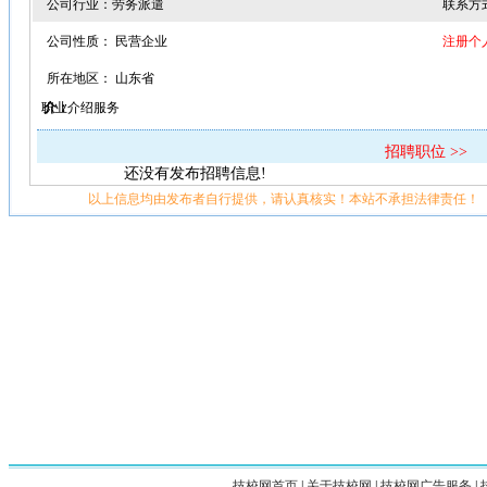
公司行业：劳务派遣
联系方
公司性质： 民营企业
注册个
所在地区： 山东省
职业介绍服务
介：
招聘职位 >>
还没有发布招聘信息!
以上信息均由发布者自行提供，请认真核实！本站不承担法律责任！
技校网首页
|
关于技校网
|
技校网广告服务
|