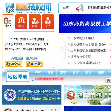
首页
特别推荐
最新招
企业
学校
职介
个人
山东力明技工学校
针对广大用工企业提供招工、
技工招聘服务。通过该平台，您可
淄博机电工程学校现代服务
以宣传企业、发布招工招聘信息，
山东龙口矿业集团高级技工
低成本高效率达到招工需求。
淄博市技师学院
免费注册
用户登录
山东东营金盾司法学校
济南
青岛
泰安
日照
烟台
淄博
通告：关于山东技校网被仿冒的公告
★