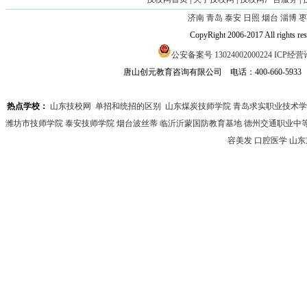
济南
青岛
泰安
日照
烟台
淄博
枣
CopyRight 2006-2017 All
公安备案号 13024002000224
ICP经营许
唐山创元教育咨询有限公司 电话：400-660-593
热点学校：
山东技校网
单招和统招的区别
山东煤炭技师学院
青岛求实职业技术学
潍坊市技师学院
泰安技师学院
烟台波丝蒂
临沂沂蒙国防教育基地
德州交通职业中
容美发
口腔医学
山东