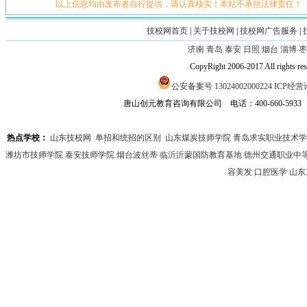
以上信息均由发布者自行提供，请认真核实！本站不承担法律责任！
技校网首页
|
关于技校网
|
技校网广告服务
|
济南
青岛
泰安
日照
烟台
淄博
枣
CopyRight 2006-2017 All
公安备案号 13024002000224
ICP经营许
唐山创元教育咨询有限公司 电话：400-660-593
热点学校：
山东技校网
单招和统招的区别
山东煤炭技师学院
青岛求实职业技术学
潍坊市技师学院
泰安技师学院
烟台波丝蒂
临沂沂蒙国防教育基地
德州交通职业中
容美发
口腔医学
山东