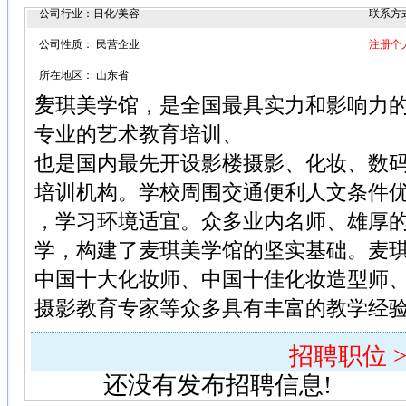
公司行业：日化/美容
联系方
公司性质： 民营企业
注册个
所在地区： 山东省
麦琪美学馆，是全国最具实力和影响力
介：
专业的艺术教育培训、
也是国内最先开设影楼摄影、化妆、数
培训机构。学校周围交通便利人文条件
，学习环境适宜。众多业内名师、雄厚
学，构建了麦琪美学馆的坚实基础。麦
中国十大化妆师、中国十佳化妆造型师
摄影教育专家等众多具有丰富的教学经验
招聘职位 >
还没有发布招聘信息!