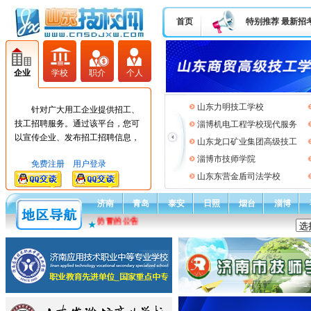
首页
特别推荐
最新招
企业
学校
职介
个人
山东力明技工学校
针对广大用工企业提供招工、
技工招聘服务。通过该平台，您可
淄博机电工程学校现代服务
以宣传企业、发布招工招聘信息，
山东龙口矿业集团高级技工
低成本高效率达到招工需求。
淄博市技师学院
免费注册
用户登录
山东东营金盾司法学校
济南
青岛
泰安
日照
烟台
淄博
通告：关于山东技校网被仿冒的公告
★