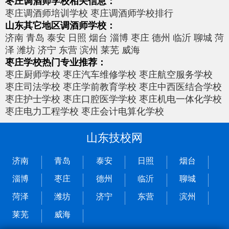
枣庄调酒师学校相关信息：
枣庄调酒师培训学校
枣庄调酒师学校排行
山东其它地区调酒师学校：
济南
青岛
泰安
日照
烟台
淄博
枣庄
德州
临沂
聊城
菏
泽
潍坊
济宁
东营
滨州
莱芜
威海
枣庄学校热门专业推荐：
枣庄厨师学校
枣庄汽车维修学校
枣庄航空服务学校
枣庄司法学校
枣庄学前教育学校
枣庄中西医结合学校
枣庄护士学校
枣庄口腔医学学校
枣庄机电一体化学校
枣庄电力工程学校
枣庄会计电算化学校
山东技校网
济南
青岛
泰安
日照
烟台
淄博
枣庄
德州
临沂
聊城
菏泽
潍坊
济宁
东营
滨州
莱芜
威海