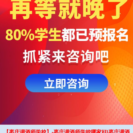
【枣庄调酒师学校】-枣庄调酒师学校哪家好|枣庄调酒