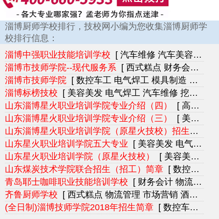
淄博厨师学校排行，技校网小编为您收集淄博厨师学
校排行信息：
淄博中强职业技能培训学校
[ 汽车维修 汽车美容 西式糕点 钣金喷漆 烘焙 家政服务]
淄博市技师学院--现代服务系
[ 西式糕点 财务会计 电子商务 学前教育 酒店管理 家政服务]
淄博市技师学院
[ 数控车工 电气焊工 模具制造 汽车驾驶 电气自动化 机电一体化]
淄博标榜技校
[ 美容美发 电气焊工 汽车维修 挖掘机 按摩 机电一体化]
山东淄博星火职业培训学院专业介绍（四）
[ 高铁乘务 营养师 育婴师 跆拳道 按摩 机电一体化]
山东淄博星火职业培训学院专业介绍（三）
[ 美容美发 摄影化妆 计算机应用 组装维修 按摩 机电一体化]
山东淄博星火职业培训学院（原星火技校）招生简章
山东星火职业培训学院五大专业
[ 美容美发 电气焊工 电子电工 电气自动化 汽车维修 汽车美容]
山东星火职业培训学院（原星火技校）
[ 美容美发 数控车工 电气焊工 电子电工 家电制冷 汽车驾驶]
山东煤炭技术学院联合招生（招工）简章
[ 数控车工 电气焊工 机电一体化 机械技工 钳工铆工 煤矿机械]
青岛耶士咖啡职业技能培训学校
[ 财务会计 物流管理 市场营销 酒店管理 计算机应用 网络工程]
齐鲁厨师学校
[ 西式糕点 物流管理 市场营销 酒店管理 计算机应用 网络工程]
(全日制)淄博技师学院2018年招生简章
[ 数控车工 电气焊工 模具制造 电子电工 汽车驾驶 电气自动化]