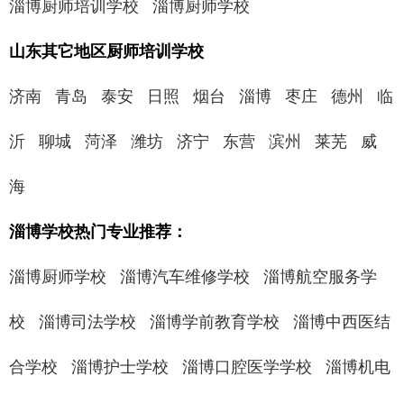
淄博厨师培训学校
淄博厨师学校
山东其它地区厨师培训学校
济南
青岛
泰安
日照
烟台
淄博
枣庄
德州
临
沂
聊城
菏泽
潍坊
济宁
东营
滨州
莱芜
威
海
淄博学校热门专业推荐：
淄博厨师学校
淄博汽车维修学校
淄博航空服务学
校
淄博司法学校
淄博学前教育学校
淄博中西医结
合学校
淄博护士学校
淄博口腔医学学校
淄博机电