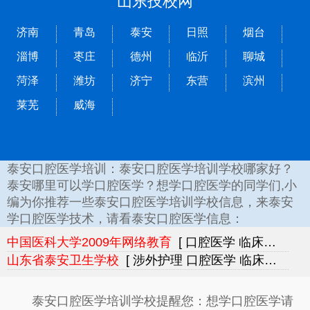
山东技校网
济南
青岛
泰安
日照
烟台
淄博
枣庄
德州
临沂
聊城
菏泽
潍坊
济宁
东营
滨州
莱芜
威海
泰安口腔医学培训：泰安口腔医学培训学校哪家好？
泰安哪里可以学口腔医学？想学口腔医学的同学们,小
编为你推荐一些泰安口腔医学培训学校信息，来泰安
学口腔医学技术，请看泰安口腔医学信息：
中国医科大学2009年网络教育
[ 口腔医学 临床医学 ]
山东省泰安卫生学校
[ 涉外护理 口腔医学 临床医学 医学检验 ]
泰安口腔医学培训学校提醒您：想学口腔医学请