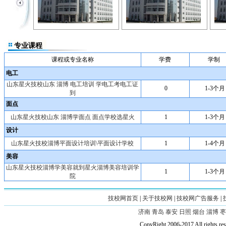
专业课程
课程或专业名称
学费
学制
电工
山东星火技校山东 淄博 电工培训 学电工考电工证
0
1-3个月
到
面点
山东星火技校山东 淄博学面点 面点学校选星火
1
1-3个月
设计
山东星火技校淄博平面设计培训\平面设计学校
1
1-4个月
美容
山东星火技校淄博学美容就到星火淄博美容培训学
1
1-3个月
院
技校网首页
|
关于技校网
|
技校网广告服务
|
济南
青岛
泰安
日照
烟台
淄博
枣
CopyRight 2006-2017 All