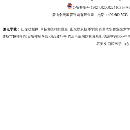
公安备案号 13024002000224
ICP经营许
唐山创元教育咨询有限公司 电话：400-660-593
热点学校：
山东技校网
单招和统招的区别
山东煤炭技师学院
青岛求实职业技术学
潍坊市技师学院
泰安技师学院
烟台波丝蒂
临沂沂蒙国防教育基地
德州交通职业中
容美发
口腔医学
山东