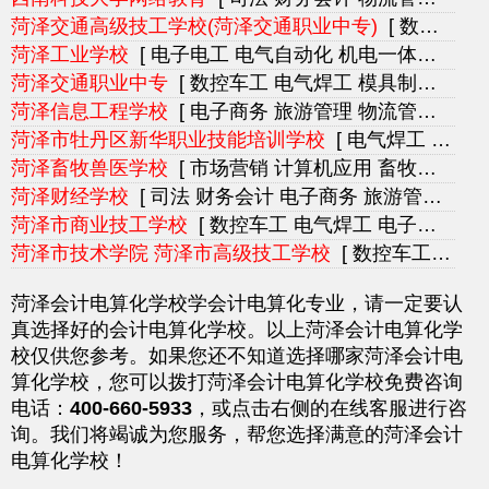
菏泽交通高级技工学校(菏泽交通职业中专)
[ 数控车工 电气焊工 电子电工 机电一体化 汽车维修 汽车美容]
菏泽工业学校
[ 电子电工 电气自动化 机电一体化 机械制造 会计电算化 工民建]
菏泽交通职业中专
[ 数控车工 电气焊工 模具制造 电子电工 家电制冷 机电一体化]
菏泽信息工程学校
[ 电子商务 旅游管理 物流管理 会计电算化 市场营销 文秘]
菏泽市牡丹区新华职业技能培训学校
[ 电气焊工 电子电工 会计电算化 网络工程 平面设计 网页设计]
菏泽畜牧兽医学校
[ 市场营销 计算机应用 畜牧兽医 生物制药 药物制剂 网页设计]
菏泽财经学校
[ 司法 财务会计 电子商务 旅游管理 会计电算化 物业管理]
菏泽市商业技工学校
[ 数控车工 电气焊工 电子电工 机械制造 机械技工 航空服务]
菏泽市技术学院 菏泽市高级技工学校
[ 数控车工 电气焊工 模具制造 电子电工 家电制冷 机电一体化]
菏泽会计电算化学校学会计电算化专业，请一定要认
真选择好的会计电算化学校。以上菏泽会计电算化学
校仅供您参考。如果您还不知道选择哪家菏泽会计电
算化学校，您可以拨打菏泽会计电算化学校免费咨询
电话：
400-660-5933
，或点击右侧的在线客服进行咨
询。我们将竭诚为您服务，帮您选择满意的菏泽会计
电算化学校！