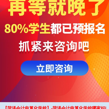
【菏泽会计电算化学校】-菏泽会计电算化学校哪家好|