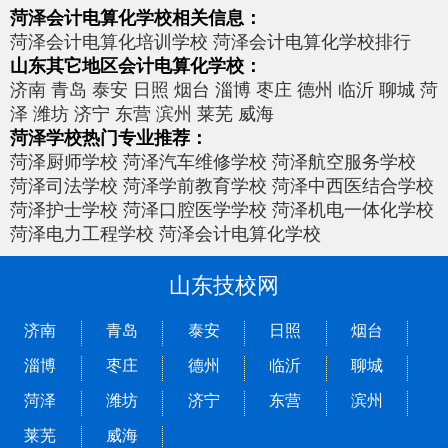
菏泽会计电算化学校相关信息：
菏泽会计电算化培训学校
菏泽会计电算化学校排行
山东其它地区会计电算化学校：
济南
青岛
泰安
日照
烟台
淄博
枣庄
德州
临沂
聊城
菏
泽
潍坊
济宁
东营
滨州
莱芜
威海
菏泽学校热门专业推荐：
菏泽厨师学校
菏泽汽车维修学校
菏泽航空服务学校
菏泽司法学校
菏泽学前教育学校
菏泽中西医结合学校
菏泽护士学校
菏泽口腔医学学校
菏泽机电一体化学校
菏泽电力工程学校
菏泽会计电算化学校
山东技校网
济南
青岛
泰安
日照
烟台
淄博
枣庄
德州
临沂
聊城
菏泽
潍坊
济宁
东营
滨州
莱芜
威海