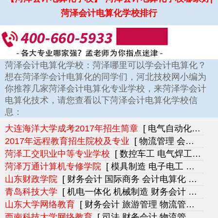
菏泽会计电算化学校排行
菏泽会计电算化学校：菏泽哪里可以学会计电算化？
想在菏泽学会计电算化的同学们，河北技校网小编为
你推荐几家菏泽会计电算化专业学校，来菏泽学会计
电算化技术，请您查看以下菏泽会计电算化学校信
息：
大连海洋大学成考2017年招生简章
[ 电气自动化 汽车维修 机械技工 财务会计 会计电算化 市场营销]
2017年远程教育招生院校及专业
[ 物流管理 会计电算化 物业管理 市场营销 人力资源师 计算机应用]
菏泽工交职业中等专业学校
[ 数控车工 电气焊工 电子电工 机电一体化 汽车维修 天车塔吊]
菏泽万通计算机专修学院
[ 模具制造 电子电工 机电一体化 汽车维修 汽车美容 会计电算化]
山东财政学院
[ 财务会计 国际商务 会计电算化 市场营销 金融保险 工商管理]
青岛科技大学
[ 机电一体化 机械制造 财务会计 国际商务 物流管理 会计电算化]
山东大学网络教育
[ 财务会计 旅游管理 物流管理 会计电算化 市场营销 文秘]
西南科技大学网络教育
[ 司法 财务会计 物流管理 会计电算化 工程造价 工程预算]