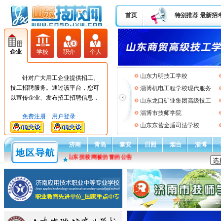
首页
特别推荐
最新招
企业
学校
职介
个人
山东力明技工学校
针对广大用工企业提供招工、
技工招聘服务。通过该平台，您可
淄博机电工程学校现代服务
以宣传企业、发布招工招聘信息，
山东龙口矿业集团高级技工
低成本高效率达到招工需求。
淄博市技师学院
免费注册
用户登录
山东东营金盾司法学校
济南
青岛
泰安
日照
烟台
淄博
通告：关于山东技校网被仿冒的公告
★