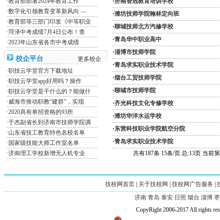
·
济南智冠教育培训学校
·
教育部部署2024年教育工作
·
数字化引领教育变革新风向 —
·
潍坊技师学院翰林定向班
·
教育部等三部门印发《中等职业
·
聊城技师北方汽修学校
·
菏泽中考成绩7月4日公布！查
·
青岛华中职业高中
·
2023年山东省各市中考成绩
·
淄博市技师学院
校企平台
更多校企
·
青岛求实职业技术学院
·
职技云学堂官方下载地址
·
烟台工贸技师学院
·
职技云学堂app好用吗？操作
·
聊城市技师学院
·
职技云学堂是干什么的？能做什
·
威海市推动职教“建群”，实现
·
齐光科技文化专修学校
·
2020具有单招资格的93所
·
潍坊华洋水运学校
·
于杰副省长到济南市技师学院调
·
东营科技职业学院航空分院
·
山东省技工教育特色名校名单
·
青岛求实职业技术学院
·
国家级技能大师工作室名单
共有187条 15条/页 总:13页 当
·
济南理工学校新增无人机专业
技校网首页
|
关于技校网
|
技校网广告服务
|
济南
青岛
泰安
日照
烟台
淄博
枣
CopyRight 2006-2017 All