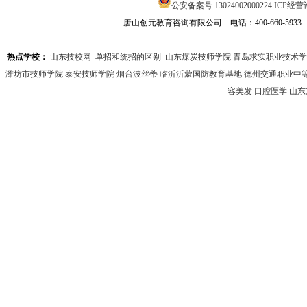
公安备案号 13024002000224
ICP经营许
唐山创元教育咨询有限公司 电话：400-660-593
热点学校：
山东技校网
单招和统招的区别
山东煤炭技师学院
青岛求实职业技术学
潍坊市技师学院
泰安技师学院
烟台波丝蒂
临沂沂蒙国防教育基地
德州交通职业中
容美发
口腔医学
山东