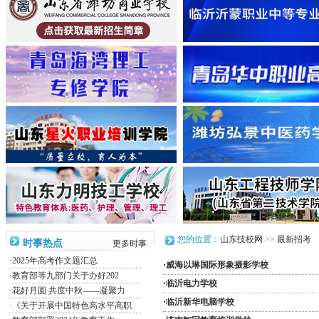
您的位置：
山东技校网
>>
最新招考
时事热点
更多时事
·
2025年高考作文题汇总
·
威海以琳国际形象摄影学校
·
教育部等九部门关于办好202
·
临沂电力学校
·
花好月圆 共度中秋——凝聚力
·
临沂新华电脑学校
·
《关于开展中国特色高水平高职