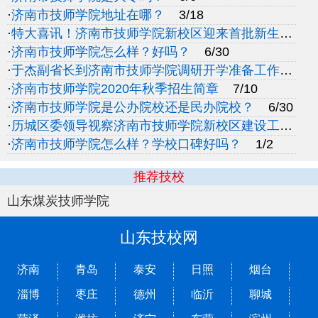
·
济南市技师学院地址在哪？
3/18
·
特大喜讯！济南市技师学院新校区迎来首批新生啦！
·
济南市技师学院怎么样？好吗？
6/30
·
于杰副省长到济南市技师学院调研开学准备工作
4/1
·
济南市技师学院2020年秋季招生简章
7/10
·
济南市技师学院是公办院校还是民办院校？
6/30
·
历城区委领导视察济南市技师学院新校区建设工地
1
·
济南市技师学院怎么样？学校口碑好吗？
1/2
推荐技校
山东煤炭技师学院
山东技校网
济南
青岛
泰安
日照
烟台
淄博
枣庄
德州
临沂
聊城