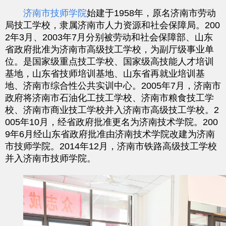
济南市技师学院
始建于
1958
年，原名济南市劳动
局技工学校，隶属济南市人力资源和社会保障局。
200
2
年
3
月、
2003
年
7
月分别被劳动和社会保障部、山东
省政府批准为济南市高级技工学校，为副厅级事业单
位。是国家级重点技工学校、国家级高技能人才培训
基地，山东省技师培训基地、山东省再就业培训基
地、济南市综合性公共实训中心。
2005
年
7
月，济南市
政府将济南市石油化工技工学校、济南市粮食技工学
校、济南市商业技工学校并入济南市高级技工学校。
2
005
年
10
月，经省政府批准更名为济南技术学院。
200
9
年
6
月经山东省政府批准由济南技术学院改建为济南
市技师学院。
2014
年
12
月，济南市铁路高级技工学校
并入济南市技师学院。