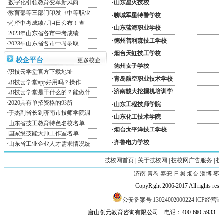
·
山东星火技校
·
数字化引领教育变革新风向 —
·
教育部等三部门印发《中等职业
·
聊城军星特警学校
·
菏泽中考成绩7月4日公布！查
·
山东蓝海职业学校
·
2023年山东省各市中考成绩
·
德州普利森技工学校
·
2023年山东省各市中考录取
·
烟台天虹技工学校
校企平台
更多校企
·
德州女子学校
·
职技云学堂官方下载地址
·
青岛航空职业技术学校
·
职技云学堂app好用吗？操作
·
济南骏大挖掘机培训学
·
职技云学堂是干什么的？能做什
·
2020具有单招资格的93所
·
山东工程技师学院
·
于杰副省长到济南市技师学院调
·
山东化工技术学院
·
山东省技工教育特色名校名单
·
烟台太平洋技工学校
·
国家级技能大师工作室名单
·
齐鲁电力学校
·
山东省工业企业人才需求情况统
共有50条 15条/页 总:4页 当前第
·
副省长于杰到德州德州技师学院
技校网首页
|
关于技校网
|
技校网广告服务
|
济南
青岛
泰安
日照
烟台
淄博
枣
CopyRight 2006-2017 All
公安备案号 13024002000224
ICP经营许
唐山创元教育咨询有限公司 电话：400-660-593