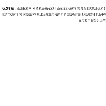
热点学校：
山东技校网
单招和统招的区别
山东煤炭技师学院
青岛求实职业技术学
潍坊市技师学院
泰安技师学院
烟台波丝蒂
临沂沂蒙国防教育基地
德州交通职业中
容美发
口腔医学
山东