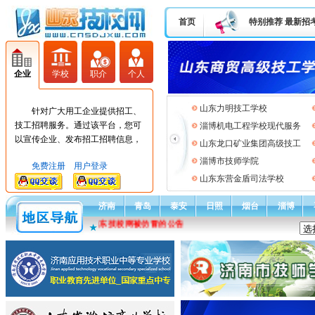
首页
特别推荐
最新招
企业
学校
职介
个人
山东力明技工学校
针对广大用工企业提供招工、
技工招聘服务。通过该平台，您可
淄博机电工程学校现代服务
以宣传企业、发布招工招聘信息，
山东龙口矿业集团高级技工
低成本高效率达到招工需求。
淄博市技师学院
免费注册
用户登录
山东东营金盾司法学校
济南
青岛
泰安
日照
烟台
淄博
通告：关于山东技校网被仿冒的公告
★