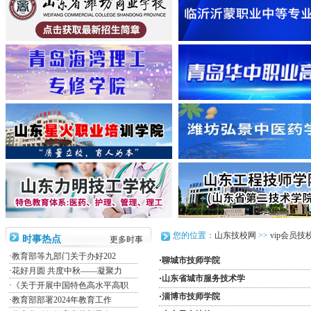
您的位置：
山东技校网
>>
vip会员技
时事热点
更多时事
·
教育部等九部门关于办好202
·
聊城市技师学院
·
花好月圆 共度中秋——凝聚力
·
山东省城市服务技术学
·
《关于开展中国特色高水平高职
·
淄博市技师学院
·
教育部部署2024年教育工作