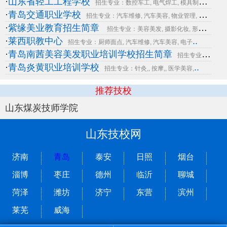
·
山东省轻工工程学校
..
招生专业：数控车工, 电气焊工, 模具制造, 电气
·
青岛交通职业学校
..
招生专业：汽车维修, 汽车美容, 物业管理, 汽车
·
紫缘美业教育招生简章
招生专业：美容美发, 摄影化妆, 形象设计, 摄影
·
莱西职教中心
..
招生专业：厨师面点, 汽车维修, 汽车美容, 电子
·
青岛南茜美容美发职业培训学校招生简章
招生专业：美容美发, 摄影化妆
·
青岛炎黄职业培训学校
..
招生专业：针灸,, 按摩,, 医学美容,
推荐技校
山东煤炭技师学院
山东技校网
济南
青岛
泰安
日照
烟台
淄博
枣庄
德州
临沂
聊城
菏泽
潍坊
济宁
东营
滨州
莱芜
威海