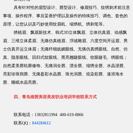
具有针对性的眉型设计、唇型设计、修眉技巧、纹绣刺术前注意
事项、操作程序、事后妥善护理以及操作的特殊技巧、调色、套色的
原理，让您认识及巧妙使用纹眉机、缩绣机、绣刺笔等。
绣植眉、飘眉新技术、韩式3D立体飘眉、立体仿真眉、动感飘
眉、三维立体柔眉、无痛仿真植眉、浮绒雕眉、六度空间开运眉、男
士仿真开运立体眉；无痛纤细妩媚眼线、无痛仿真绣眼线、自然、仿
真、隐形眼线、回归式纹眼线、黑亮翘睫眼线、纹眼睫毛、绣眼线；
自然柔美唇轮廓修饰、无痛润全唇、漂全唇、缩绣全唇、水晶浸唇、
亮彩珍珠朔唇、无痛盈彩水晶唇、珠光润唇、炫染彩唇、速溶海水
唇、睡眠水晶亮唇。
四、青岛南茜美容美发职业培训学校联系方式
联系电话：13832811994 400-619-8866
联系QQ：
844284612