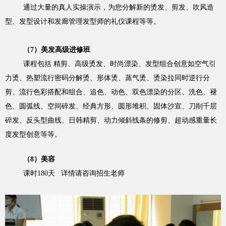
通过大量的真人实操演示，为您分解新的烫发、剪发、吹风造
型、发型设计和发廊管理发型师的礼仪课程等等。
（7）美发高级进修班
课程包括 精剪、高级烫发、时尚漂染、发型组合创意如空气引
力烫、热塑流行密码分解烫、形体烫、蒸气烫、烫染拉同时逆行分
剪、流行色彩搭配和组合、追色、动色、双色漂染的分区、洗色、褪
色、圆弧线、空间碎发、经典方形、圆形堆积、固体沙宣、刀削千层
碎发、反头型曲线、日韩精剪、动力倾斜线条的修剪、超动感重量长
度发型创意等等。
（8）美容
课时180天 详情请咨询招生老师