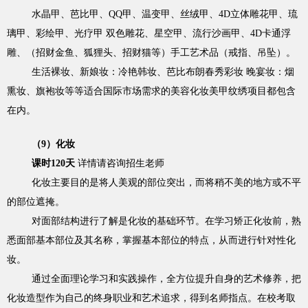
水晶甲、芭比甲、QQ甲、温变甲、丝绒甲、4D立体雕花甲、琉
璃甲、彩绘甲、光疗甲 双色雕花、星空甲、流行沙画甲、4D卡通浮
雕、（招财金鱼、狐狸头、招财猫等）手工艺术品（戒指、吊坠）。
生活裸妆、新娘妆：冷艳韩妆、芭比布朗春秀彩妆 晚宴妆：烟
熏妆、旗袍妆等等适合国际市场需求的美容化妆美甲纹绣项目都包含
在内。
（9）化妆
课时120天
详情请咨询招生老师
化妆主要目的是将人美观的部位突出，而将稍不美的地方或不平
的部位遮掩。
对面部结构进行了解是化妆的基础环节。在学习矫正化妆前，熟
悉面部基本部位及其名称，掌握基本部位的特点，从而进行针对性化
妆。
通过全面理论学习和实践操作，全方位提升自身的艺术修养，把
化妆造型作为自己的终身职业和艺术追求，得到名师指点。在校考取