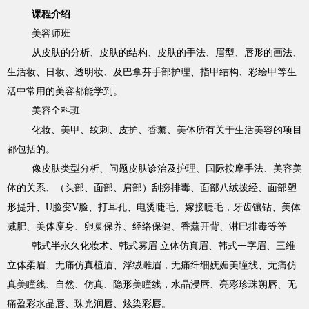
课程介绍
美容师班
从皮肤的分析、皮肤的结构、皮肤的手法、眉型、唇形的画法、
生活妆、日妆、透明妆、及巴拿芬手部护理、指甲结构、彩绘甲等生
活中常用的美容都能学到。
美容全科班
化妆、美甲、纹刺、皮护、香薰、美体所有关于生活美容的项目
都包括的。
像皮肤类型分析、问题皮肤诊治及护理、国际按摩手法、美容美
体的关系、（头部、面部、肩部）刮痧排毒、面部八绒拨经、面部塑
形提升、U脸变V脸、打耳孔、电烫睫毛、嫁接睫毛，牙齿镶钻、美体
减肥、美体廋身、卵巢保养、经络保健、香薰开背、淋巴排毒等等
韩式半永久化妆术、韩式雾眉 立体仿真眉、韩式一字眉、三维
立体柔眉、无痛仿真植眉、浮绒雕眉，无痛纤细妩媚美瞳线、无痛仿
真美瞳线、自然、仿真、隐形美瞳线，水晶浸唇、亮彩珍珠朔唇、无
痛盈彩水晶唇、珠光润唇、炫染彩唇。