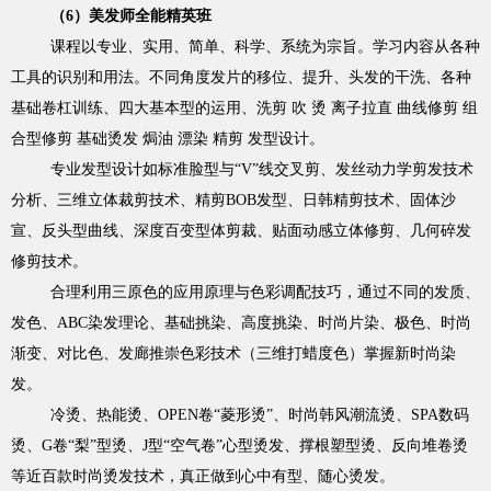
（6）美发师全能精英班
课程以专业、实用、简单、科学、系统为宗旨。学习内容从各种
工具的识别和用法。不同角度发片的移位、提升、头发的干洗、各种
基础卷杠训练、四大基本型的运用、洗剪 吹 烫 离子拉直 曲线修剪 组
合型修剪 基础烫发 焗油 漂染 精剪 发型设计。
专业发型设计如标准脸型与“V”线交叉剪、发丝动力学剪发技术
分析、三维立体裁剪技术、精剪BOB发型、日韩精剪技术、固体沙
宣、反头型曲线、深度百变型体剪裁、贴面动感立体修剪、几何碎发
修剪技术。
合理利用三原色的应用原理与色彩调配技巧，通过不同的发质、
发色、ABC染发理论、基础挑染、高度挑染、时尚片染、极色、时尚
渐变、对比色、发廊推崇色彩技术（三维打蜡度色）掌握新时尚染
发。
冷烫、热能烫、OPEN卷“菱形烫”、时尚韩风潮流烫、SPA数码
烫、G卷“梨”型烫、J型“空气卷”心型烫发、撑根塑型烫、反向堆卷烫
等近百款时尚烫发技术，真正做到心中有型、随心烫发。