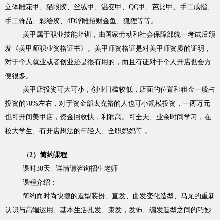
立体雕花甲、猫眼胶、丝绒甲、温变甲、QQ甲、芭比甲、手工戒指、
手工饰品、彩绘胶、4D浮雕招财金鱼、狐狸等等。
美甲属于职业技能培训，由国家劳动和社会保障部统一考试后颁
发《美甲师职业资格证书》。美甲师资格证是对美甲师资质的证明，
对于个人就业或者创业还是很有用的，而且有证对于个人开店也会方
便很多。
美甲店投资可大可小，创业门槛较低，店面的位置和租金一般占
投资的70%左右，对于资金部太充裕的人也可小规模投资，一两万元
也可开间美甲店，资金回收快，利润高。可全天、业余时间学习，在
校大学生、有开店想法的年轻人、全职妈妈等 。
（2）简约课程
课时30天 详情请咨询招生老师
课程介绍：
简约而时尚快捷的造型装扮、直发、曲发变化造型、马尾的重新
认识与高端运用、基本生活扎发、束发，发饰、编发造型之间的巧妙