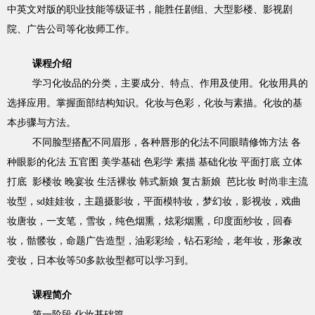
中英文对版的职业技能等级证书，能胜任剧组、大型影楼、影视剧
院、广告公司等化妆师工作。
课程介绍
学习化妆品的分类，主要成分、特点、作用及使用。化妆用具的
选择应用。掌握面部结构知识。化妆与色彩，化妆与素描。化妆的基
本步骤与方法。
不同脸型搭配不同眉形，各种唇形的化法不同眼睛修饰方法 各
种眼影的化法 五官图 美学基础 色彩学 素描 基础化妆 平面打底 立体
打底 影楼妆 晚宴妆 生活裸妆 韩式新娘 复古新娘 芭比妆 时尚非主流
妆型，sd娃娃妆，主题摄影妆，平面模特妆，梦幻妆，影视妆，戏曲
妆唐妆，一支笔，雪妆，纯色烟熏，炫彩烟熏，印度面纱妆，回春
妆，骷髅妆，命题广告造型，油彩彩绘，钻石彩绘，老年妆，形象改
变妆，日本妆等50多款妆型都可以学习到。
课程简介
第一阶段 化妆基础篇