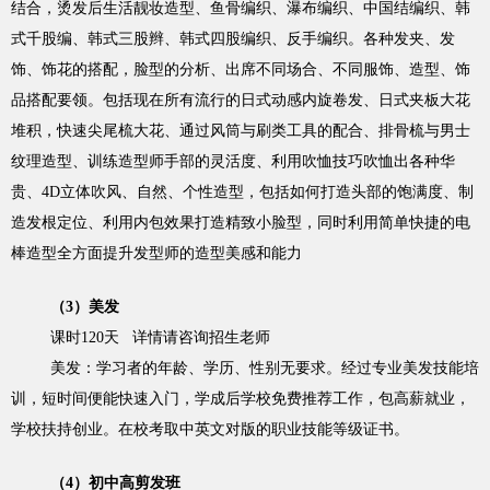
结合，烫发后生活靓妆造型、鱼骨编织、瀑布编织、中国结编织、韩
式千股编、韩式三股辫、韩式四股编织、反手编织。各种发夹、发
饰、饰花的搭配，脸型的分析、出席不同场合、不同服饰、造型、饰
品搭配要领。包括现在所有流行的日式动感内旋卷发、日式夹板大花
堆积，快速尖尾梳大花、通过风筒与刷类工具的配合、排骨梳与男士
纹理造型、训练造型师手部的灵活度、利用吹恤技巧吹恤出各种华
贵、4D立体吹风、自然、个性造型，包括如何打造头部的饱满度、制
造发根定位、利用内包效果打造精致小脸型，同时利用简单快捷的电
棒造型全方面提升发型师的造型美感和能力
（3）美发
课时120天 详情请咨询招生老师
美发：学习者的年龄、学历、性别无要求。经过专业美发技能培
训，短时间便能快速入门，学成后学校免费推荐工作，包高薪就业，
学校扶持创业。在校考取中英文对版的职业技能等级证书。
（4）初中高剪发班