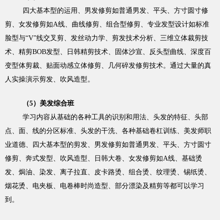
四大基本型的运用、男发修剪如普通男发、平头、方寸圆寸修
剪、女发修剪如A线、曲线修剪、组合型修剪、专业发型设计如标准
脸型与“V”线交叉剪、发丝动力学、剪发技术分析、三维立体裁剪技
术、精剪BOB发型、日韩精剪技术、固体沙宣、反头型曲线、深度百
变型体剪裁、贴面动感立体修剪、几何碎发修剪技术。通过大量的真
人实操演示剪发、吹风造型。
（5）美发综合班
学习内容从基础的各种工具的识别和用法、头发的特征、头部
点、面、线的分区标准、头发的干洗、各种基础卷杠训练、美发师职
业道德、四大基本型的剪发、男发修剪如普通男发、平头、方寸圆寸
修剪、奔式发型、吹风造型、日韩大卷、女发修剪如A线、基础烫
发、焗油、染发、离子拉直、皮卡路烫、组合烫、纹理烫、锡纸烫、
烟花烫、电夹板、电卷棒时尚造型、部分漂染及精剪等都可以学习
到。