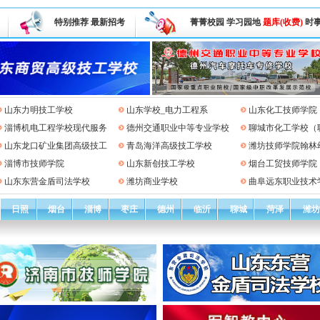
特别推荐
最新招考
菁菁校园
学习园地
题库(收费)
时
山东力明技工学校
山东学校_电力工程系
山东化工技师学院
淄博机电工程学校现代服务
德州交通职业中等专业学校
聊城市化工学校（
山东龙口矿业集团高级技工
青岛海洋高级技工学校
潍坊技师学院翰林
淄博市技师学院
山东新创技工学校
烟台工贸技师学院
山东东营金盾司法学校
潍坊商业学校
曲阜远东职业技术
日照
烟台
淄博
枣庄
德州
临沂
聊城
菏泽
潍坊